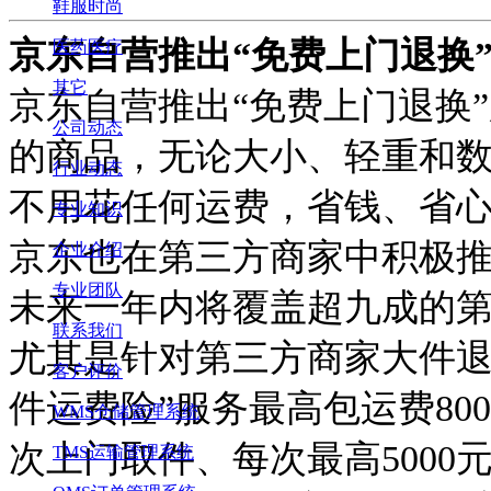
鞋服时尚
京东自营推出
“免费上门退换
医药医疗
其它
京东自营推出
“免费上门退换
公司动态
的商品，无论大小、轻重和
行业动态
不用花任何运费，省钱、省
专业知识
京东也在第三方商家中积极
企业介绍
专业团队
未来一年内将覆盖超九成的
联系我们
尤其是针对第三方商家大件
客户评价
件运费险”服务最高包运费80
WMS仓储管理系统
次上门取件、每次最高500
TMS运输管理系统