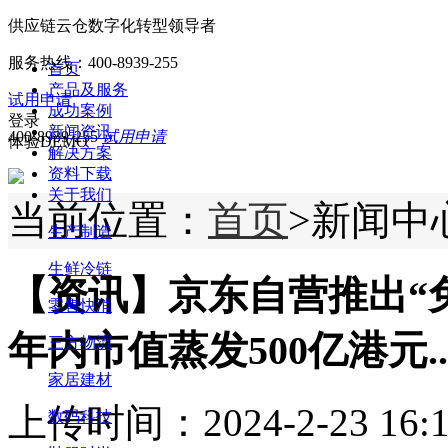
供应链云仓数字化转型领导者
服务热线：
400-8939-255
首页
产品及服务
试用申请
成功案例
登录
新闻资讯
400-8939-255
试用申请
体验DEMO
解决方案
资料下载
关于我们
当前位置：
首页
>新闻中
生产制造
生鲜冷链
【资讯】京东自营推出“
零售快消
年内市值蒸发500亿港元..
三方物流
家居建材
上传时间：2024-2-23 16:1
数码科技