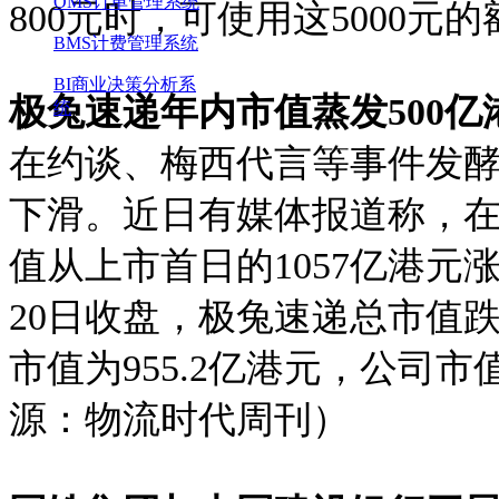
OMS订单管理系统
800元时，可使用这5000
BMS计费管理系统
BI商业决策分析系
极兔速递年内市值蒸发
500
统
在约谈、梅西代言等事件发
下滑。近日有媒体报道称，
值从上市首日的
1057亿港元
20日收盘，极兔速递总市值跌
市值为955.2亿港元，公司
源：物流时代周刊）