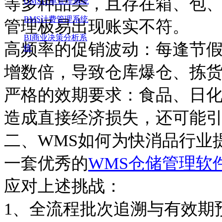
等多种品类，且存在箱、包
OMS订单管理系统
BMS计费管理系统
管理极易出现账实不符。
BI商业决策分析系
高频率的促销波动：每逢节
统
增数倍，导致仓库爆仓、拣
严格的效期要求：食品、日
造成直接经济损失，还可能
二、
WMS如何为快消品行业
一套优秀的
WMS
仓储管理
软
应对上述挑战：
1、
全流程批次追溯与有效期