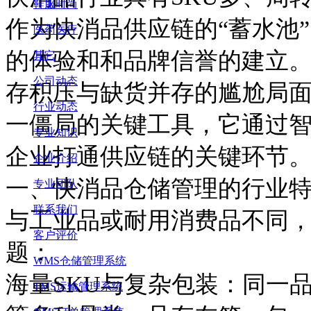
鞋服时尚
作为快消品供应链的“蓄水池
医药医疗
的体验和和品牌信誉的建立
其它
公司动态
存积压与缺货并存的尴尬局
行业动态
一僵局的关键工具，它通过
专业知识
企业打通供应链的关键环节
企业介绍
一、快消品仓储管理的行业
专业团队
联系我们
与工业品或耐用消费品不同
客户评价
题：
WMS仓储管理系统
海量
SKU与复杂包装：同一
TMS运输管理系统