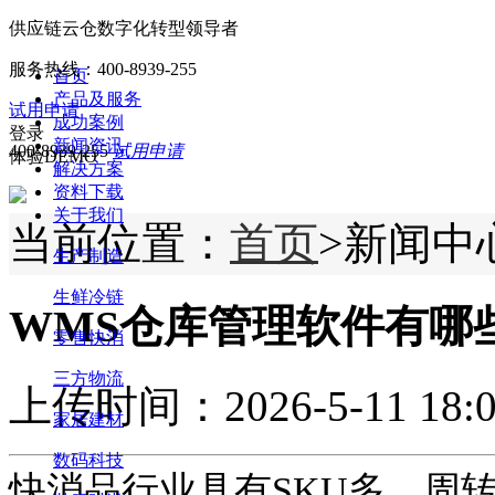
供应链云仓数字化转型领导者
服务热线：
400-8939-255
首页
产品及服务
试用申请
成功案例
登录
新闻资讯
400-8939-255
试用申请
体验DEMO
解决方案
资料下载
关于我们
当前位置：
首页
>新闻中
生产制造
生鲜冷链
WMS仓库管理软件有哪
零售快消
三方物流
上传时间：2026-5-11 18:0
家居建材
数码科技
快消品行业具有
SKU多、周