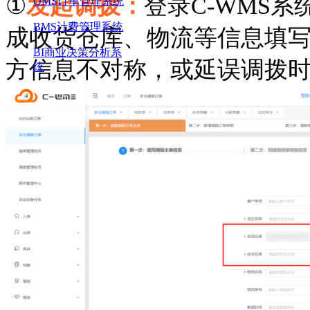
①
发起调拨：
登录
C-WMS
OMS订单管理系统
BMS计费管理系统
成收货仓库、物流等信息填
BI商业决策分析系
方信息不对称，或延误调拨
统