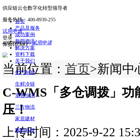
供应链云仓数字化转型领导者
服务热线：
400-8939-255
首页
产品及服务
试用申请
成功案例
登录
新闻资讯
400-8939-255
试用申请
体验DEMO
解决方案
资料下载
关于我们
当前位置：
首页
>新闻中
生产制造
生鲜冷链
C-WMS「多仓调拨」
零售快消
压！
三方物流
家居建材
上传时间：2025-9-22 15:3
数码科技