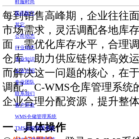
鞋服时尚
每到销售高峰期，企业往往
医药医疗
其它
市场需求，灵活调配各地库
公司动态
面，需优化库存水平，合理
行业动态
仓库，助力供应链保持高效
专业知识
而解决这一问题的核心，在
企业介绍
专业团队
调配。
C-WMS仓库管理系统
联系我们
企业合理分配资源，提升整
客户评价
WMS仓储管理系统
一、
具体操作
TMS运输管理系统