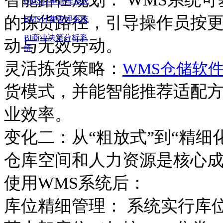
OMS订单管理系统
的拣货路径，引导操作员按
BMS计费管理系统
BI商业决策分析系
动与无效劳动。
统
灵活拣货策略：
WMS
仓储软
货模式，并能智能推荐适配
业效率。
变化
二
：从
“粗放式”到“精细
仓库空间和人力资源是核心
使用
WMS系统后：
库位精细管理：
系统实行库