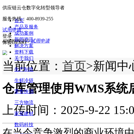
供应链云仓数字化转型领导者
服务热线：
400-8939-255
首页
产品及服务
试用申请
成功案例
登录
新闻资讯
400-8939-255
试用申请
体验DEMO
解决方案
资料下载
关于我们
当前位置：
首页
>新闻中
生产制造
生鲜冷链
仓库管理使用WMS系统
零售快消
三方物流
上传时间：2025-9-22 15:0
家居建材
数码科技
在当今竞争激烈的商业环境