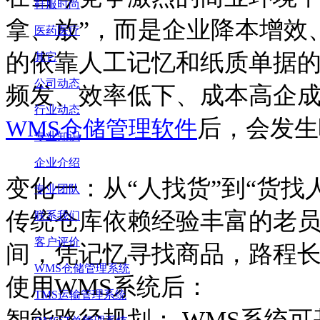
鞋服时尚
拿、放”，而是企业降本增效
医药医疗
的依靠人工记忆和纸质单据
其它
公司动态
频发、效率低下、成本高企
行业动态
后，会发生
WMS仓储管理软件
专业知识
企业介绍
变化一：从
“人找货”到“货找
专业团队
传统仓库依赖经验丰富的老
联系我们
客户评价
间，凭记忆寻找商品，路程
WMS仓储管理系统
使用
WMS系统后：
TMS运输管理系统
智能路径规划：
WMS系统可