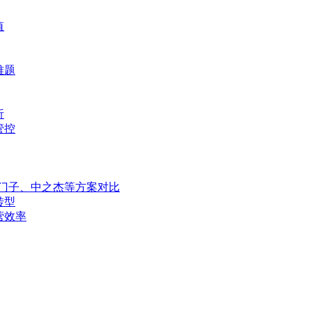
值
难题
析
管控
西门子、中之杰等方案对比
转型
营效率