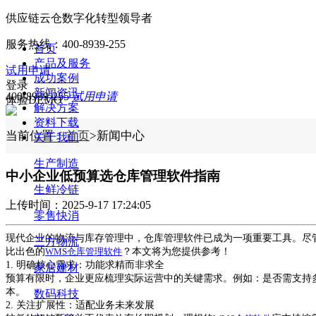
供应链云仓数字化转型领导者
服务热线：
400-8939-255
首页
产品及服务
试用申请
成功案例
登录
新闻资讯
400-8939-255
试用申请
体验DEMO
解决方案
资料下载
当前位置：
首页
>新闻中心
关于我们
生产制造
中小企业低预算选仓库管理软件指南
生鲜冷链
上传时间：2025-9-17 17:24:05
零售快消
现代企业的物流与库存管理中，仓库管理软件已成为一项重要工具。尽
三方物流
比出色的
WMS仓库管理软件
？本文将为您提供参考！
1. 明确核心需求：功能求精而非求全
家居建材
预算有限时，企业
更
应梳理实际运营中的关键需求。例如：是否需支持
本。
数码科技
2. 关注扩展性：适配业务未来发展