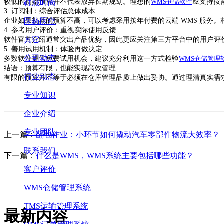
较低的初始预算并不代表放弃长期规划。理想的
WMS仓储软件
应支持按
鞋服时尚
3. 订阅制：综合评估总体成本
医药医疗
企业如果初期的预算不高，可以考虑
采用按
年
付费的云端
WMS 服务
4. 参考用户评价：重视实际使用反馈
其它
软件官方介绍通常突出产品优势，因此更应关注第三方平台中的用户评
5. 善用试用机制：体验再做决定
公司动态
多数软件提供免费试用机会，建议充分利用这一方式检验
WMS仓储管理
结语：预算有限，也能实现高效管理
行业动态
有限的预算并不等于必须在仓库管理品质上做出妥协。通过
理清
真实需
专业知识
企业介绍
专业团队
上一篇：
翻包作业：小环节如何撬动汽车零部件物流大效率？
联系我们
下一篇：
什么是WMS，WMS系统主要包括哪些功能？
客户评价
WMS仓储管理系统
TMS运输管理系统
最新内容