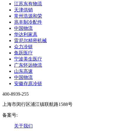
江苏东有物流
天津供销
常州浩源和荣
兆丰制冷配件
中国物流
华达利家具
雷尼尔精密机械
众力冷链
鱼跃医疗
宁波美生医疗
广东怀远物流
山东高速
中国物流
安徽存原冷链
400-8939-255
上海市闵行区浦江镇联航路1588号
备案号:
沪ICP备16019724号-1
关于我们