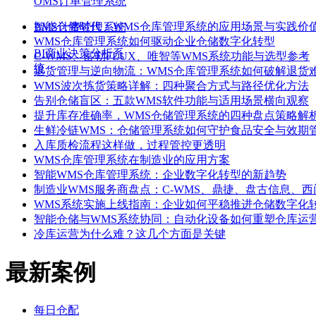
OMS订单管理系统
智能仓储时代：WMS仓库管理系统的应用场景与实践价
BMS计费管理系统
WMS仓库管理系统如何驱动企业仓储数字化转型
BI商业决策分析系
C-WMS、富勒FLUX、唯智等WMS系统功能与选型参考
统
退货管理与逆向物流：WMS仓库管理系统如何破解退货
WMS波次拣货策略详解：四种聚合方式与路径优化方法
告别仓储盲区：五款WMS软件功能与适用场景横向观察
提升库存准确率，WMS仓储管理系统的四种盘点策略解
生鲜冷链WMS：仓储管理系统如何守护食品安全与效期
入库质检流程这样做，过程管控更透明
WMS仓库管理系统在制造业的应用方案
智能WMS仓库管理系统：企业数字化转型的新趋势
制造业WMS服务商盘点：C-WMS、鼎捷、盘古信息、
WMS系统实施上线指南：企业如何平稳推进仓储数字化
智能仓储与WMS系统协同：自动化设备如何重塑仓库运
冷库运营为什么难？这几个方面是关键
最新案例
每日仓配